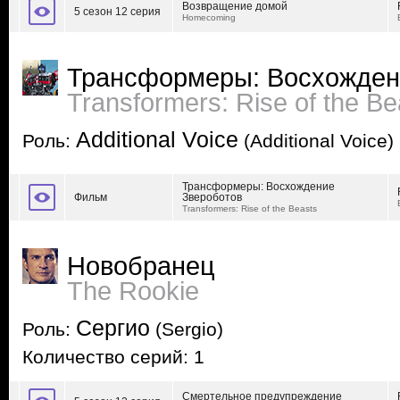
Возвращение домой
5 сезон 12 серия
Homecoming
Трансформеры: Восхожден
Transformers: Rise of the Be
Additional Voice
Роль:
(Additional Voice)
Трансформеры: Восхождение
Фильм
Звероботов
Transformers: Rise of the Beasts
Новобранец
The Rookie
Сергио
Роль:
(Sergio)
Количество серий: 1
Смертельное предупреждение