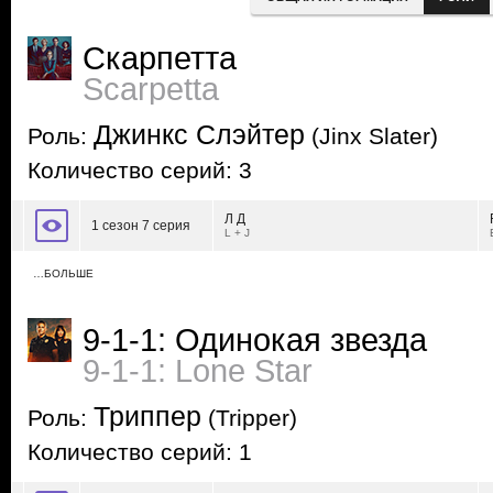
Скарпетта
Scarpetta
Джинкс Слэйтер
Роль:
(Jinx Slater)
Количество серий: 3
Л Д
1 сезон 7 серия
L + J
…БОЛЬШЕ
9-1-1: Одинокая звезда
9-1-1: Lone Star
Триппер
Роль:
(Tripper)
Количество серий: 1