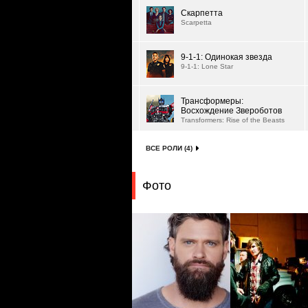
Скарпетта
Scarpetta
9-1-1: Одинокая звезда
9-1-1: Lone Star
Трансформеры:
Восхождение Звероботов
Transformers: Rise of the Beasts
ВСЕ РОЛИ (4)
Фото