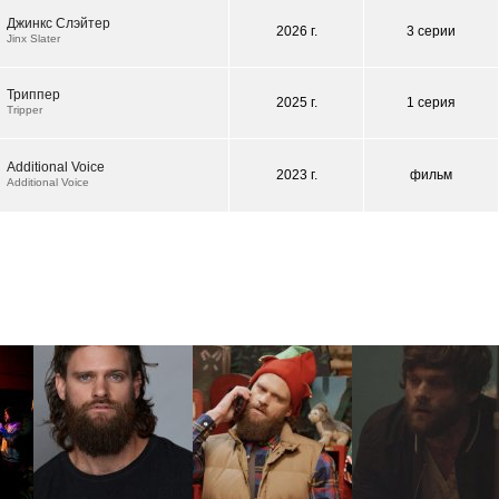
Джинкс Слэйтер
2026 г.
3 серии
Jinx Slater
Триппер
2025 г.
1 серия
Tripper
Additional Voice
2023 г.
фильм
Additional Voice