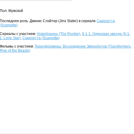
Пол: Мужской
Последняя роль: Джинкс Слэйтер (Jinx Slater) в сериале
Скарпетта
(Scarpetta)
Сериалы с участием:
Новобранец (The Rookie)
,
9-1-1: Одинокая звезда (9-1-
1: Lone Star)
,
Скарпетта (Scarpetta)
Фильмы с участием:
Трансформеры: Восхождение Звероботов (Transformers:
Rise of the Beasts)