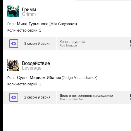
Гримм
Grimm
Мила Гурьянова
Роль:
(Mila Guryanova)
Количество серий: 1
Красная угроза
3 сезон 9 серия
Red Menace
Воздействие
Leverage
Судья Мириам Ибанез
Роль:
(Judge Miriam Ibanez)
Количество серий: 1
Дело о потерянном наследнике
2 сезон 9 серия
The Lost Heir Job