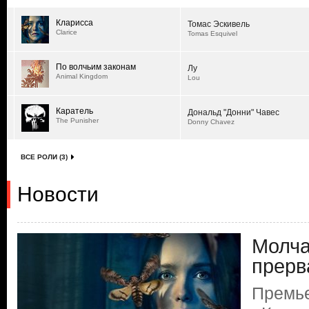
Кларисса
Томас Эскивель
Clarice
Tomas Esquivel
По волчьим законам
Лу
Animal Kingdom
Lou
Каратель
Дональд "Донни" Чавес
The Punisher
Donny Chavez
ВСЕ РОЛИ (3)
Новости
Молча
прерв
Премь