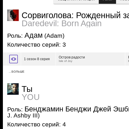
Сорвиголова: Рожденный з
Daredevil: Born Again
Адам
Роль:
(Adam)
Количество серий: 3
Остров радости
1 сезон 8 серия
Isle of Joy
…БОЛЬШЕ
Ты
YOU
Бенджамин Бенджи Джей Эшби
Роль:
J. Ashby III)
Количество серий: 4