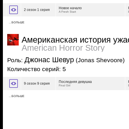
Новое начало
2 сезон 1 серия
A Fresh Start
…БОЛЬШЕ
Американская история ужа
American Horror Story
Джонас Шевур
Роль:
(Jonas Shevoore)
Количество серий: 5
Последняя девушка
9 сезон 9 серия
Final Girl
…БОЛЬШЕ