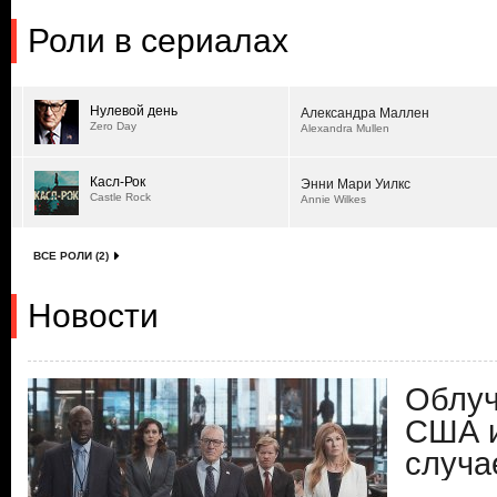
Роли в сериалах
Нулевой день
Александра Маллен
Zero Day
Alexandra Mullen
Касл-Рок
Энни Мари Уилкс
Castle Rock
Annie Wilkes
ВСЕ РОЛИ (2)
Новости
Облуч
США и
случа