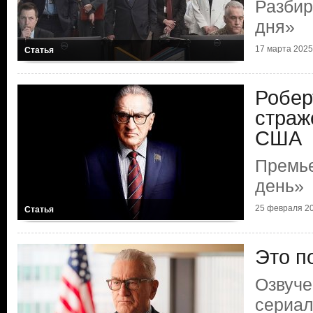
Разбир
дня»
17 марта 2025 
Статья
Робер
страж
США
Премье
день»
25 февраля 20
Статья
Это по
Озвуче
сериал