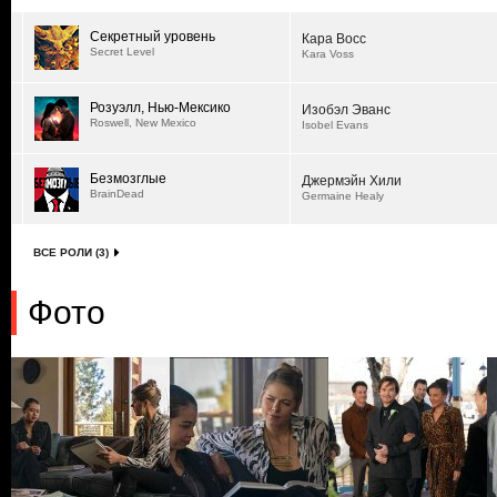
Секретный уровень
Кара Восс
Secret Level
Kara Voss
Розуэлл, Нью-Мексико
Изобэл Эванс
Roswell, New Mexico
Isobel Evans
Безмозглые
Джермэйн Хили
BrainDead
Germaine Healy
ВСЕ РОЛИ (3)
Фото