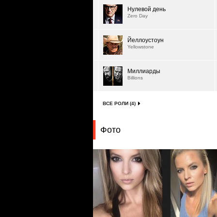
Нулевой день
Zero Day
Йеллоустоун
Yellowstone
Миллиарды
Billions
ВСЕ РОЛИ (4)
Фото