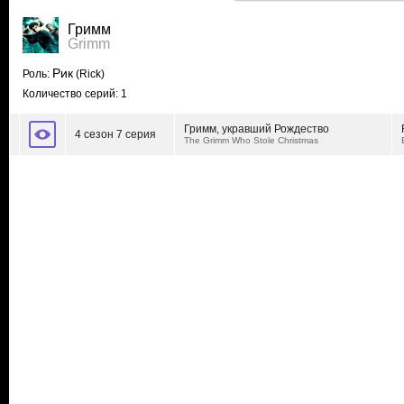
Гримм
Grimm
Рик
Роль:
(Rick)
Количество серий: 1
Гримм, укравший Рождество
4 сезон 7 серия
The Grimm Who Stole Christmas