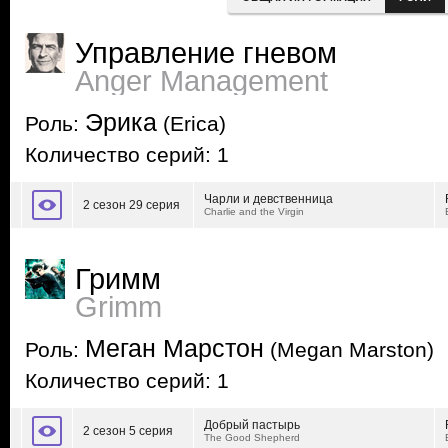
Управление гневом
Anger Management
Эрика
Роль:
(Erica)
Количество серий: 1
Чарли и девственница
2 сезон 29 серия
Charlie and the Virgin
Гримм
Grimm
Меган Марстон
Роль:
(Megan Marston)
Количество серий: 1
Добрый пастырь
2 сезон 5 серия
The Good Shepherd