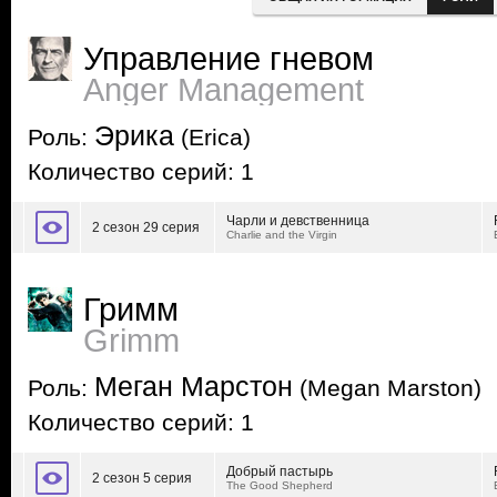
Управление гневом
Anger Management
Эрика
Роль:
(Erica)
Количество серий: 1
Чарли и девственница
2 сезон 29 серия
Charlie and the Virgin
Гримм
Grimm
Меган Марстон
Роль:
(Megan Marston)
Количество серий: 1
Добрый пастырь
2 сезон 5 серия
The Good Shepherd