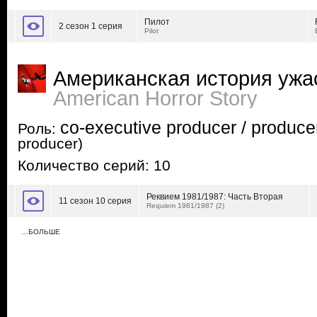
Пилот
2 сезон 1 серия
Pilot
Американская история ужа
American Horror Story
co-executive producer / produce
Роль:
producer)
Количество серий: 10
Реквием 1981/1987: Часть Вторая
11 сезон 10 серия
Requiem 1981/1987 (2)
…БОЛЬШЕ