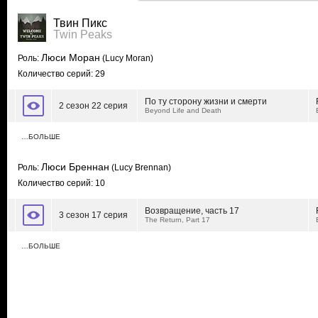
Твин Пикс
Twin Peaks
Люси Моран
Роль:
(Lucy Moran)
Количество серий: 29
По ту сторону жизни и смерти
2 сезон 22 серия
Beyond Life and Death
…БОЛЬШЕ
Люси Бреннан
Роль:
(Lucy Brennan)
Количество серий: 10
Возвращение, часть 17
3 сезон 17 серия
The Return, Part 17
…БОЛЬШЕ