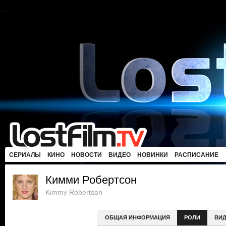
СЕРИАЛЫ
КИНО
НОВОСТИ
ВИДЕО
НОВИНКИ
РАСПИСАНИЕ
Кимми Робертсон
Kimmy Robertson
ОБЩАЯ ИНФОРМАЦИЯ
РОЛИ
ВИ