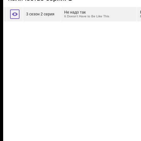
Не надо так
3 сезон 2 серия
It Doesn't Have to Be Like This