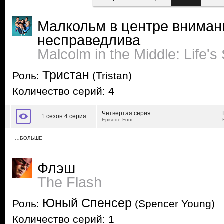
Малкольм в центре вниман
несправедлива
Malcolm in the Middle: Life's S
Тристан
Роль:
(Tristan)
Количество серий: 4
Четвертая серия
1 сезон 4 серия
Episode Four
…БОЛЬШЕ
Флэш
The Flash
Юный Спенсер
Роль:
(Spencer Young)
Количество серий: 1