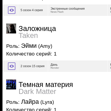
Экстренные сообщения
5 сезон 4 серия
News Flash
Заложница
Taken
Эйми
Роль:
(Amy)
Количество серий: 1
Дань
2 сезон 15 серия
Render
Темная материя
Dark Matter
Лайра
Роль:
(Lyra)
Количество серий: 1