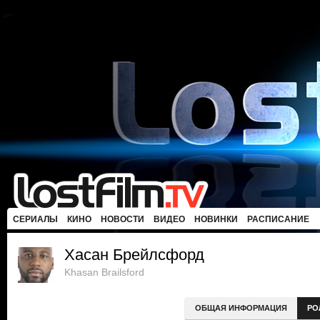
СЕРИАЛЫ
КИНО
НОВОСТИ
ВИДЕО
НОВИНКИ
РАСПИСАНИЕ
Хасан Брейлсфорд
Khasan Brailsford
ОБЩАЯ ИНФОРМАЦИЯ
РО