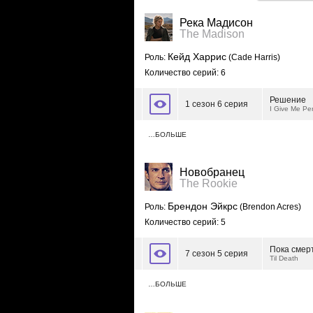
Река Мадисон
The Madison
Кейд Харрис
Роль:
(Cade Harris)
Количество серий: 6
Решение
1 сезон 6 серия
I Give Me Pe
…БОЛЬШЕ
Новобранец
The Rookie
Брендон Эйкрс
Роль:
(Brendon Acres)
Количество серий: 5
Пока смер
7 сезон 5 серия
Til Death
…БОЛЬШЕ