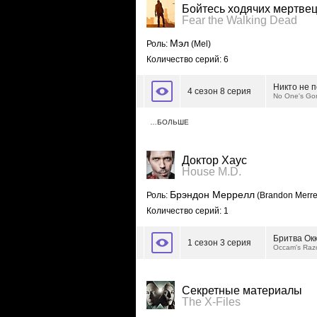
Бойтесь ходячих мертве
Fear the Walking Dead
Мэл
Роль:
(Mel)
Количество серий: 6
Никто не 
4 сезон 8 серия
No One's Go
…БОЛЬШЕ
Доктор Хаус
House M.D.
Брэндон Меррелл
Роль:
(Brandon Merrel
Количество серий: 1
Бритва Ок
1 сезон 3 серия
Occam's Raz
Секретные материалы
The X-Files