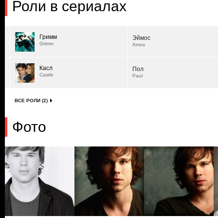
Роли в сериалах
Гримм
Эймос
Grimm
Amos
Касл
Пол
Castle
Paul
ВСЕ РОЛИ (2)
Фото