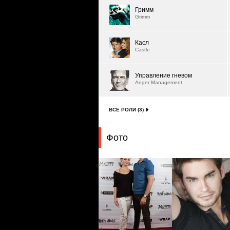
Гримм
Grimm
Касл
Castle
Управление гневом
Anger Management
ВСЕ РОЛИ (3)
Фото