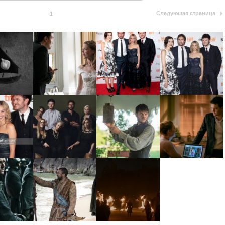
Следующая страница
1