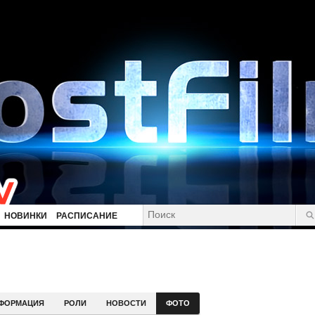
НОВИНКИ
РАСПИСАНИЕ
ФОРМАЦИЯ
РОЛИ
НОВОСТИ
ФОТО