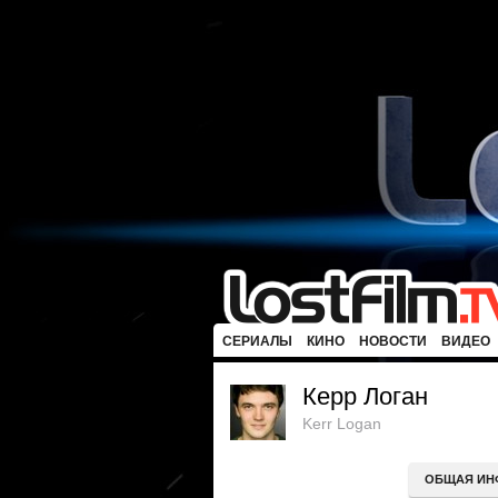
СЕРИАЛЫ
КИНО
НОВОСТИ
ВИДЕО
Керр Логан
Kerr Logan
ОБЩАЯ ИН