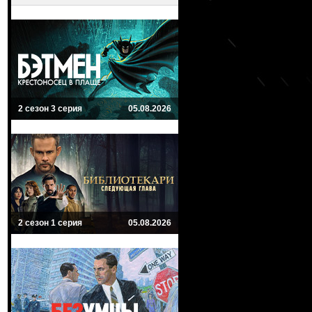
2 сезон 3 серия
05.08.2026
2 сезон 1 серия
05.08.2026