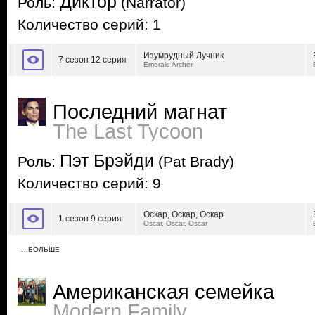
Диктор
Роль:
(Narrator)
Количество серий: 1
Изумрудный Лучник
7 сезон 12 серия
Emerald Archer
Последний магнат
The Last Tycoon
Пэт Брэйди
Роль:
(Pat Brady)
Количество серий: 9
Оскар, Оскар, Оскар
1 сезон 9 серия
Oscar, Oscar, Oscar
…БОЛЬШЕ
Американская семейка
Modern Family