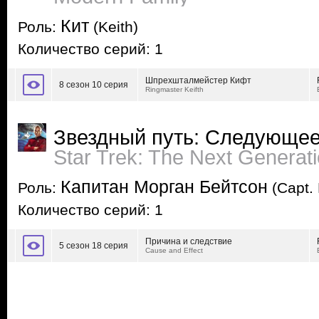
Кит
Роль:
(Keith)
Количество серий: 1
Шпрехшталмейстер Кифт
8 сезон 10 серия
Ringmaster Keifth
Звездный путь: Следующее
Star Trek: The Next Generat
Капитан Морган Бейтсон
Роль:
(Capt.
Количество серий: 1
Причина и следствие
5 сезон 18 серия
Cause and Effect