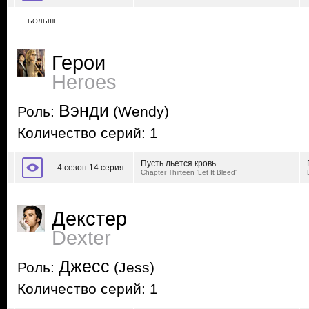
…БОЛЬШЕ
Герои
Heroes
Вэнди
Роль:
(Wendy)
Количество серий: 1
Пусть льется кровь
4 сезон 14 серия
Chapter Thirteen 'Let It Bleed'
Декстер
Dexter
Джесс
Роль:
(Jess)
Количество серий: 1