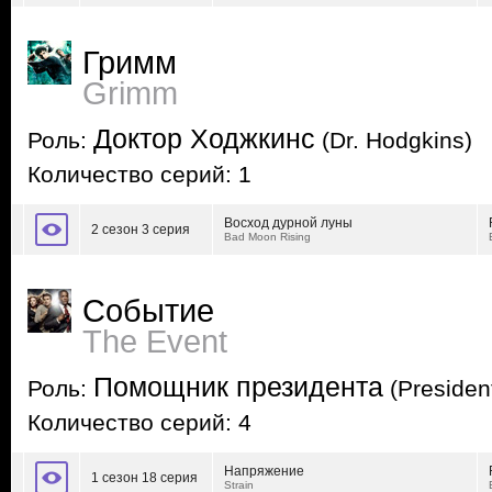
Гримм
Grimm
Доктор Ходжкинс
Роль:
(Dr. Hodgkins)
Количество серий: 1
Восход дурной луны
2 сезон 3 серия
Bad Moon Rising
Событие
The Event
Помощник президента
Роль:
(President
Количество серий: 4
Напряжение
1 сезон 18 серия
Strain