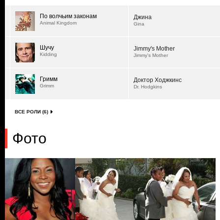
По волчьим законам
Джина
Animal Kingdom
Gina
Шучу
Jimmy's Mother
Kidding
Jimmy's Mother
Гримм
Доктор Ходжкинс
Grimm
Dr. Hodgkins
ВСЕ РОЛИ (6)
Фото