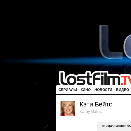
СЕРИАЛЫ
КИНО
НОВОСТИ
ВИДЕО
Кэти Бейтс
Kathy Bates
ОБЩАЯ ИНФОРМ