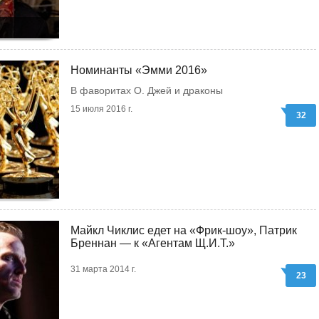
Номинанты «Эмми 2016»
В фаворитах О. Джей и драконы
15 июля 2016 г.
32
Майкл Чиклис едет на «Фрик-шоу», Патрик
Бреннан — к «Агентам Щ.И.Т.»
31 марта 2014 г.
23