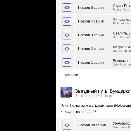
Страх Бож
1 сезон 5 серия
Fear of God
Филадельф
1 сезон 4 серия
Philadelphia
Свалить, у
1 сезон 3 серия
Run, Die, or
Летучая м
1 сезон 2 серия
Bat Out of He
Веселые 
1 сезон 1 серия
Jolly Ranche
…МЕНЬШЕ
Звездный путь: Вундерк
Star Trek: Prodigy
Голограмма Джэйнвэй
Роль:
(Hologram
Количество серий: 25
Уроборос, 
2 сезон 20 серия
Ouroboros (2