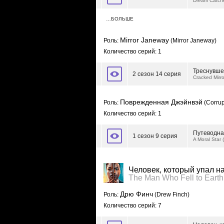
Dream Catch
…БОЛЬШЕ
Mirror Janeway
Роль:
(Mirror Janeway)
Количество серий: 1
Треснувше
2 сезон 14 серия
Cracked Mirro
Поврежденная Джэйнвэй
Роль:
(Corru
Количество серий: 1
Путеводная
1 сезон 9 серия
A Moral Star 
Человек, который упал н
The Man Who Fell to Earth
Дрю Финч
Роль:
(Drew Finch)
Количество серий: 7