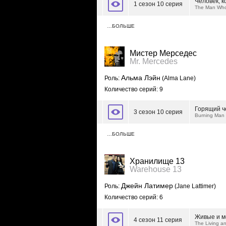
Человек, 
1 сезон 10 серия
The Man Who
…БОЛЬШЕ
Мистер Мерседес
Mr. Mercedes
Альма Лэйн
Роль:
(Alma Lane)
Количество серий: 9
Горящий ч
3 сезон 10 серия
Burning Man
…БОЛЬШЕ
Хранилище 13
Warehouse 13
Джейн Латимер
Роль:
(Jane Lattimer)
Количество серий: 6
Живые и м
4 сезон 11 серия
The Living a