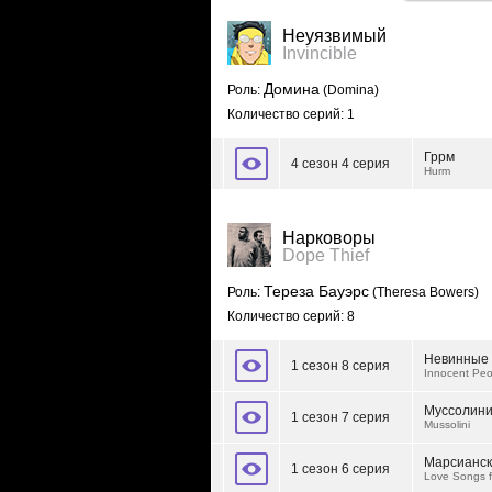
Неуязвимый
Invincible
Домина
Роль:
(Domina)
Количество серий: 1
Гррм
4 сезон 4 серия
Hurm
Нарковоры
Dope Thief
Тереза Бауэрс
Роль:
(Theresa Bowers)
Количество серий: 8
Невинные
1 сезон 8 серия
Innocent Peo
Муссолин
1 сезон 7 серия
Mussolini
Марсианск
1 сезон 6 серия
Love Songs 