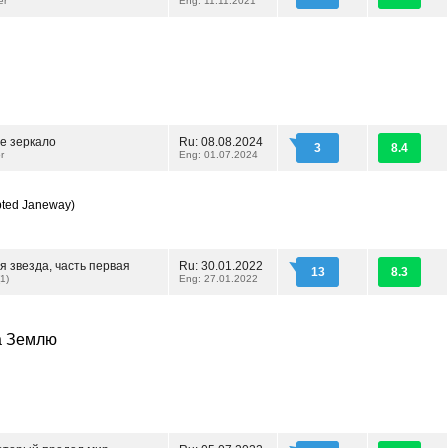
er
Eng: 11.11.2021
е зеркало
Ru: 08.08.2024
3
8.4
r
Eng: 01.07.2024
pted Janeway)
 звезда, часть первая
Ru: 30.01.2022
13
8.3
(1)
Eng: 27.01.2022
а Землю