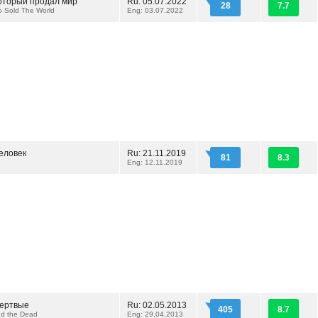
который продал мир
Ru: 05.07.2022
28
7.7
 Sold The World
Eng: 03.07.2022
еловек
Ru: 21.11.2019
81
8.3
Eng: 12.11.2019
ертвые
Ru: 02.05.2013
405
8.7
nd the Dead
Eng: 29.04.2013