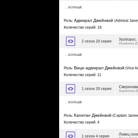
…БОЛЬШЕ
Адмирал Джейнвэй
Роль:
(Admiral Jan
Количество серий: 18
Уроборос, 
2 сезон 20 серия
Ouroboros (2
…БОЛЬШЕ
Вице-адмирал Джейнвэй
Роль:
(Vice A
Количество серий: 11
Сверхновая
1 сезон 20 серия
Supernova (2
…БОЛЬШЕ
Капитан Джейнвэй
Роль:
(Captain Jane
Количество серий: 4
Ловец сно
1 сезон 4 серия