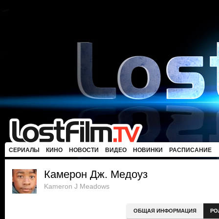
СЕРИАЛЫ
КИНО
НОВОСТИ
ВИДЕО
НОВИНКИ
РАСПИСАНИЕ
Камерон Дж. Медоуз
Kameron J Meadows
ОБЩАЯ ИНФОРМАЦИЯ
РО