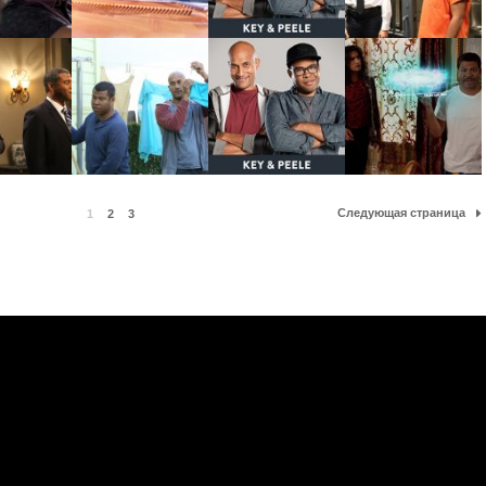
Следующая страница
1
2
3