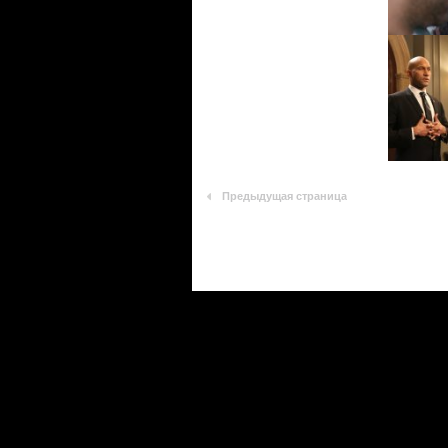
Предыдущая страница