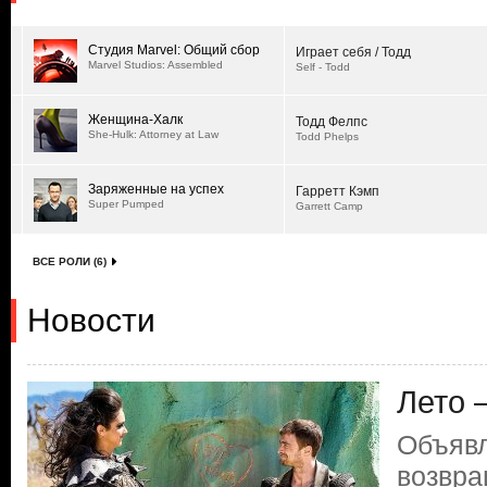
Студия Marvel: Общий сбор
Играет себя / Тодд
Marvel Studios: Assembled
Self - Todd
Женщина-Халк
Тодд Фелпс
She-Hulk: Attorney at Law
Todd Phelps
Заряженные на успех
Гарретт Кэмп
Super Pumped
Garrett Camp
ВСЕ РОЛИ (6)
Новости
Лето 
Объявл
возвра