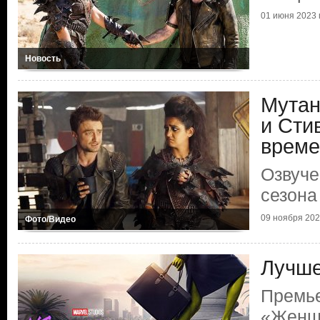
01 июня 2023 г
Новость
Мутан
и Сти
време
Озвуче
сезона
09 ноября 2022
Фото/Видео
Лучше
Премь
«Женщ