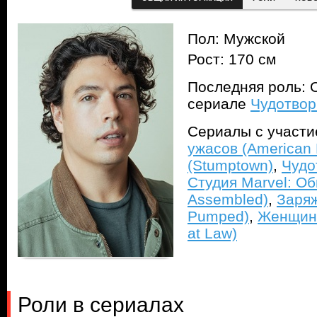
Пол: Мужской
Рост: 170 см
Последняя роль: О
сериале
Чудотвор
Сериалы с участ
ужасов (American H
(Stumptown)
,
Чудо
Студия Marvel: Об
Assembled)
,
Заряж
Pumped)
,
Женщина
at Law)
Роли в сериалах