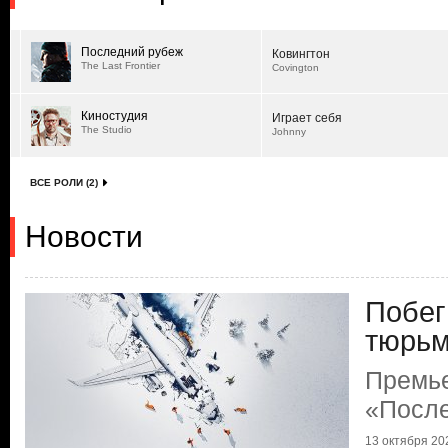
Последний рубеж
Ковингтон
The Last Frontier
Covington
Киностудия
Играет себя
The Studio
Johnny
ВСЕ РОЛИ (2)
Новости
Побег
тюрь
Премь
«Посл
13 октября 202