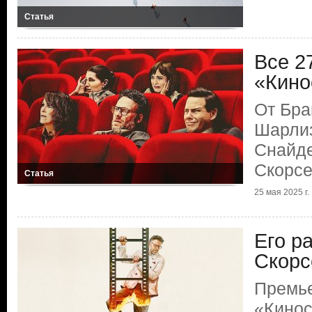
Статья
Все 2
«Кино
От Бра
Шарлиз
Снайде
Скорсе
Статья
25 мая 2025 г.
Его р
Скорс
Премь
«Кинос