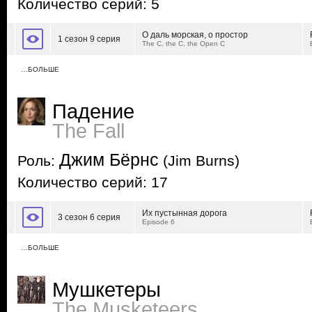
Количество серий: 5
О даль морская, о простор
1 сезон 9 серия
The C, the C, the Open C
…БОЛЬШЕ
Падение
The Fall
Джим Бёрнс
Роль:
(Jim Burns)
Количество серий: 17
Их пустынная дорога
3 сезон 6 серия
Episode 6
…БОЛЬШЕ
Мушкетеры
The Musketeers