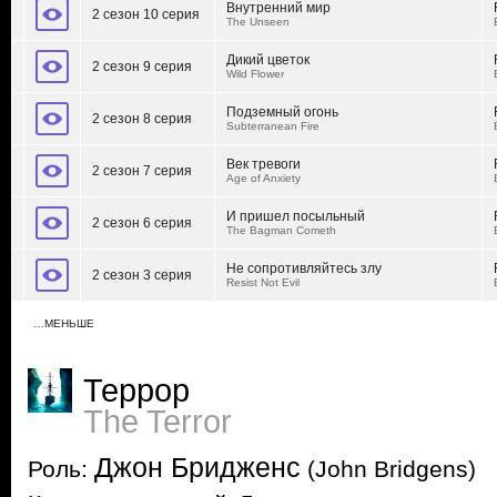
Внутренний мир
2 сезон 10 серия
The Unseen
Дикий цветок
2 сезон 9 серия
Wild Flower
Подземный огонь
2 сезон 8 серия
Subterranean Fire
Век тревоги
2 сезон 7 серия
Age of Anxiety
И пришел посыльный
2 сезон 6 серия
The Bagman Cometh
Не сопротивляйтесь злу
2 сезон 3 серия
Resist Not Evil
…МЕНЬШЕ
Террор
The Terror
Джон Бридженс
Роль:
(John Bridgens)