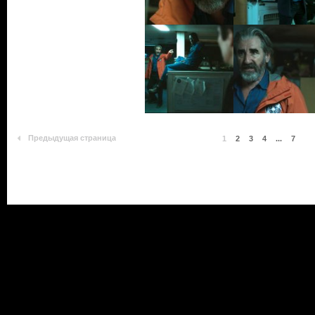
Предыдущая страница
1
2
3
4
...
7