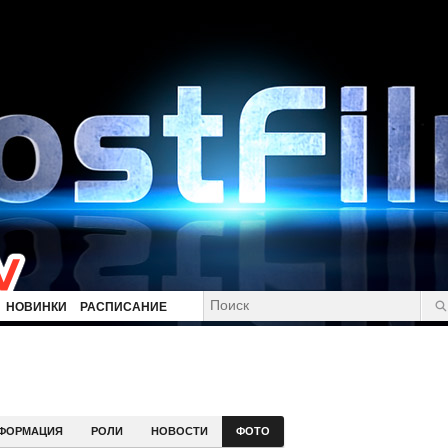
НОВИНКИ
РАСПИСАНИЕ
ФОРМАЦИЯ
РОЛИ
НОВОСТИ
ФОТО