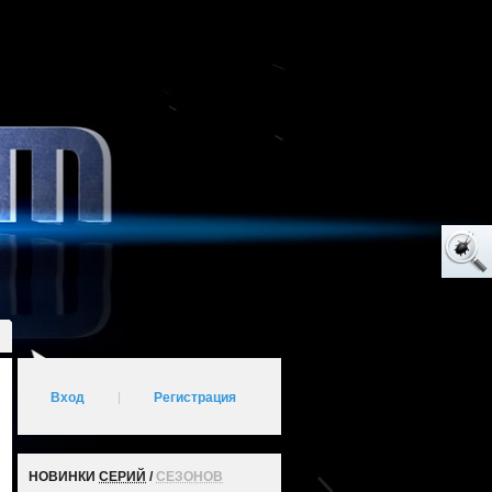
Вход
|
Регистрация
НОВИНКИ
СЕРИЙ
/
СЕЗОНОВ