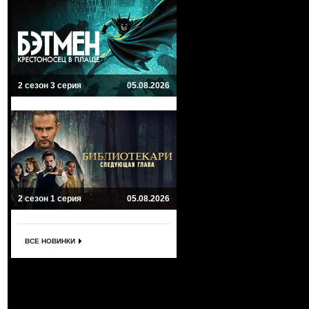
2 сезон 3 серия
05.08.2026
2 сезон 1 серия
05.08.2026
ВСЕ НОВИНКИ