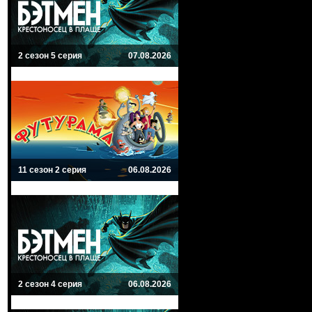
2 сезон 5 серия
07.08.2026
11 сезон 2 серия
06.08.2026
2 сезон 4 серия
06.08.2026