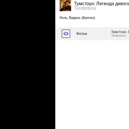
Тумстоун: Легенда диког
Tombstone
Барнс
Роль:
(Barnes)
Тумстоун: 
Фильм
Tombstone