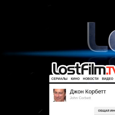
СЕРИАЛЫ
КИНО
НОВОСТИ
ВИДЕО
Джон Корбетт
John Corbett
ОБЩАЯ ИН