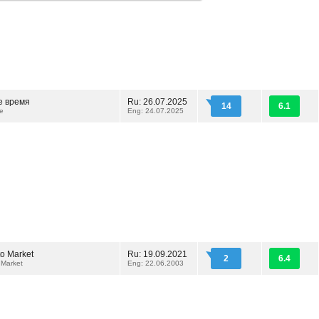
е время
Ru: 26.07.2025
14
6.1
e
Eng: 24.07.2025
to Market
Ru: 19.09.2021
2
6.4
 Market
Eng: 22.06.2003