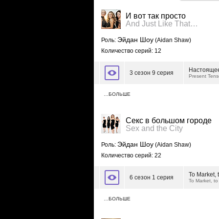
И вот так просто
And Just Like That…
Эйдан Шоу
Роль:
(Aidan Shaw)
Количество серий: 12
Настояще
3 сезон 9 серия
Present Tens
…БОЛЬШЕ
Секс в большом городе
Sex and the City
Эйдан Шоу
Роль:
(Aidan Shaw)
Количество серий: 22
To Market, 
6 сезон 1 серия
To Market, to
…БОЛЬШЕ