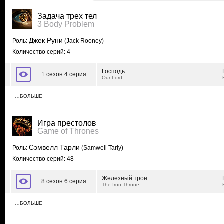
Задача трех тел
3 Body Problem
Джек Руни
Роль:
(Jack Rooney)
Количество серий: 4
Господь
1 сезон 4 серия
Our Lord
…БОЛЬШЕ
Игра престолов
Game of Thrones
Сэмвелл Тарли
Роль:
(Samwell Tarly)
Количество серий: 48
Железный трон
8 сезон 6 серия
The Iron Throne
…БОЛЬШЕ