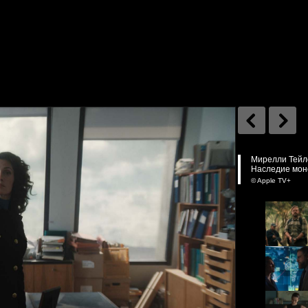
Мирелли Тейло
Наследие монс
© Apple TV+