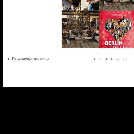
Предыдущая страница
1
2
3
4
...
10