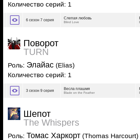
Количество серий: 1
Слепая любовь
6 сезон 7 серия
Blind Love
Поворот
TURN
Элайас
Роль:
(Elias)
Количество серий: 1
Весла плашмя
3 сезон 9 серия
Blade on the Feather
Шепот
The Whispers
Томас Харкорт
Роль:
(Thomas Harcourt)