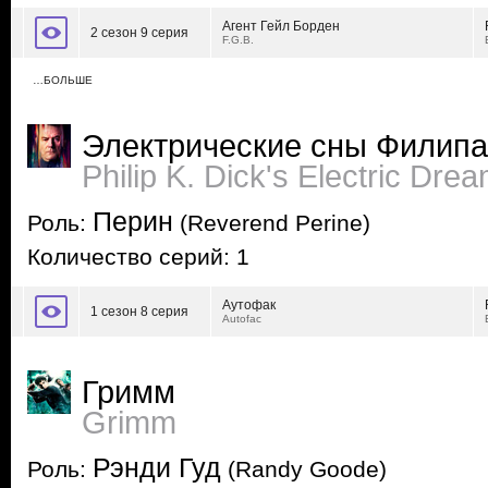
Агент Гейл Борден
2 сезон 9 серия
F.G.B.
…БОЛЬШЕ
Электрические сны Филипа
Philip K. Dick's Electric Dre
Перин
Роль:
(Reverend Perine)
Количество серий: 1
Аутофак
1 сезон 8 серия
Autofac
Гримм
Grimm
Рэнди Гуд
Роль:
(Randy Goode)