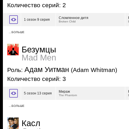
Количество серий: 2
Сломленное дитя
1 сезон 9 серия
Broken Child
…БОЛЬШЕ
Безумцы
Mad Men
Адам Уитман
Роль:
(Adam Whitman)
Количество серий: 3
Мираж
5 сезон 13 серия
The Phantom
…БОЛЬШЕ
Касл