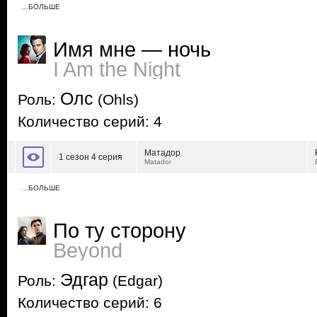
…БОЛЬШЕ
Имя мне — ночь
I Am the Night
Олс
Роль:
(Ohls)
Количество серий: 4
Матадор
1 сезон 4 серия
Matador
…БОЛЬШЕ
По ту сторону
Beyond
Эдгар
Роль:
(Edgar)
Количество серий: 6