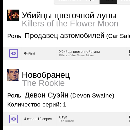
Убийцы цветочной луны
Killers of the Flower Moon
Продавец автомобилей
Роль:
(Car Sa
Убийцы цветочной луны
Фильм
Killers of the Flower Moon
Новобранец
The Rookie
Девон Суэйн
Роль:
(Devon Swaine)
Количество серий: 1
Стук
4 сезон 12 серия
The Knock