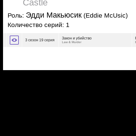
Castle
Эдди Макьюсик
Роль:
(Eddie McUsic)
Количество серий: 1
Закон и убийство
3 сезон 19 серия
Law & Murder