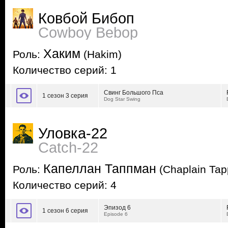
Ковбой Бибоп
Cowboy Bebop
Хаким
Роль:
(Hakim)
Количество серий: 1
Свинг Большого Пса
1 сезон 3 серия
Dog Star Swing
Уловка-22
Catch-22
Капеллан Таппман
Роль:
(Chaplain Ta
Количество серий: 4
Эпизод 6
1 сезон 6 серия
Episode 6