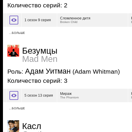
Количество серий: 2
Сломленное дитя
1 сезон 9 серия
Broken Child
…БОЛЬШЕ
Безумцы
Mad Men
Адам Уитман
Роль:
(Adam Whitman)
Количество серий: 3
Мираж
5 сезон 13 серия
The Phantom
…БОЛЬШЕ
Касл