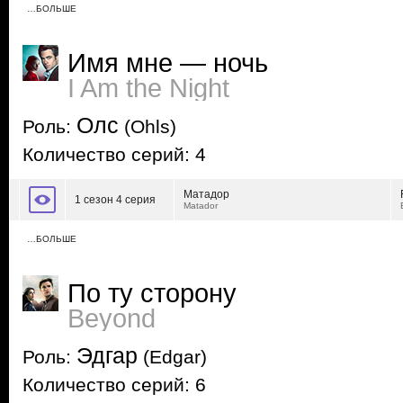
…БОЛЬШЕ
Имя мне — ночь
I Am the Night
Олс
Роль:
(Ohls)
Количество серий: 4
Матадор
1 сезон 4 серия
Matador
…БОЛЬШЕ
По ту сторону
Beyond
Эдгар
Роль:
(Edgar)
Количество серий: 6