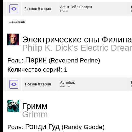
Агент Гейл Борден
2 сезон 9 серия
F.G.B.
…БОЛЬШЕ
Электрические сны Филипа
Philip K. Dick's Electric Dre
Перин
Роль:
(Reverend Perine)
Количество серий: 1
Аутофак
1 сезон 8 серия
Autofac
Гримм
Grimm
Рэнди Гуд
Роль:
(Randy Goode)