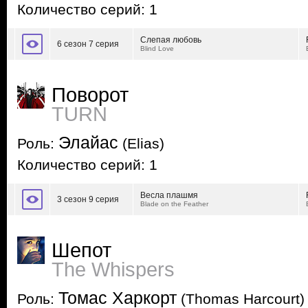
Количество серий: 1
Слепая любовь
6 сезон 7 серия
Blind Love
Поворот
TURN
Элайас
Роль:
(Elias)
Количество серий: 1
Весла плашмя
3 сезон 9 серия
Blade on the Feather
Шепот
The Whispers
Томас Харкорт
Роль:
(Thomas Harcourt)