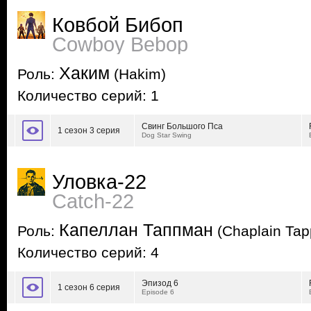
Ковбой Бибоп
Cowboy Bebop
Хаким
Роль:
(Hakim)
Количество серий: 1
Свинг Большого Пса
1 сезон 3 серия
Dog Star Swing
Уловка-22
Catch-22
Капеллан Таппман
Роль:
(Chaplain Ta
Количество серий: 4
Эпизод 6
1 сезон 6 серия
Episode 6