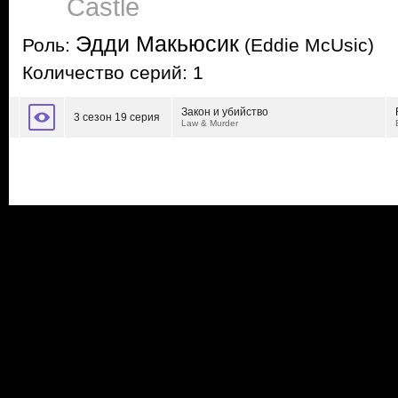
Castle
Эдди Макьюсик
Роль:
(Eddie McUsic)
Количество серий: 1
Закон и убийство
3 сезон 19 серия
Law & Murder