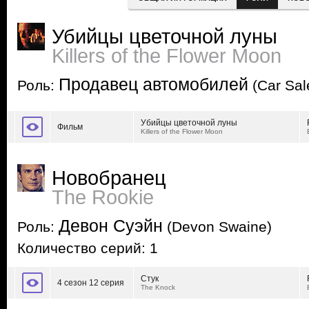
Убийцы цветочной луны
Killers of the Flower Moon
Продавец автомобилей
Роль:
(Car Sa
Убийцы цветочной луны
Фильм
Killers of the Flower Moon
Новобранец
The Rookie
Девон Суэйн
Роль:
(Devon Swaine)
Количество серий: 1
Стук
4 сезон 12 серия
The Knock