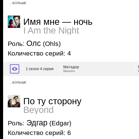
…БОЛЬШЕ
Имя мне — ночь
I Am the Night
Олс
Роль:
(Ohls)
Количество серий: 4
Матадор
1 сезон 4 серия
Matador
…БОЛЬШЕ
По ту сторону
Beyond
Эдгар
Роль:
(Edgar)
Количество серий: 6