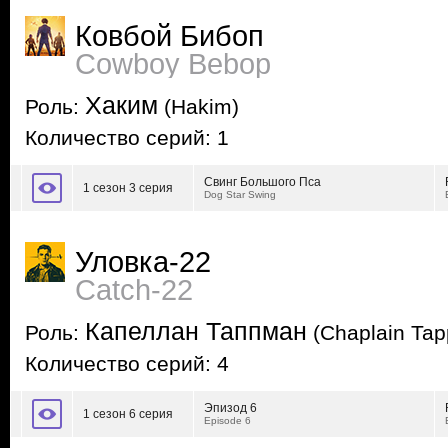
Ковбой Бибоп
Cowboy Bebop
Хаким
Роль:
(Hakim)
Количество серий: 1
Свинг Большого Пса
1 сезон 3 серия
Dog Star Swing
Уловка-22
Catch-22
Капеллан Таппман
Роль:
(Chaplain Ta
Количество серий: 4
Эпизод 6
1 сезон 6 серия
Episode 6