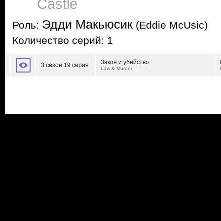
Castle
Эдди Макьюсик
Роль:
(Eddie McUsic)
Количество серий: 1
Закон и убийство
3 сезон 19 серия
Law & Murder