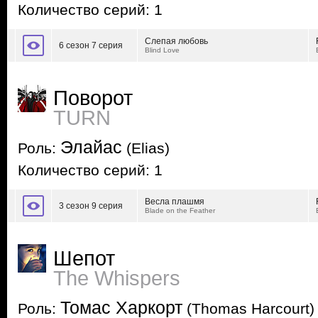
Количество серий: 1
Слепая любовь
6 сезон 7 серия
Blind Love
Поворот
TURN
Элайас
Роль:
(Elias)
Количество серий: 1
Весла плашмя
3 сезон 9 серия
Blade on the Feather
Шепот
The Whispers
Томас Харкорт
Роль:
(Thomas Harcourt)