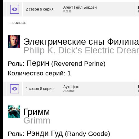
Агент Гейл Борден
2 сезон 9 серия
F.G.B.
…БОЛЬШЕ
Электрические сны Филипа
Philip K. Dick's Electric Dre
Перин
Роль:
(Reverend Perine)
Количество серий: 1
Аутофак
1 сезон 8 серия
Autofac
Гримм
Grimm
Рэнди Гуд
Роль:
(Randy Goode)