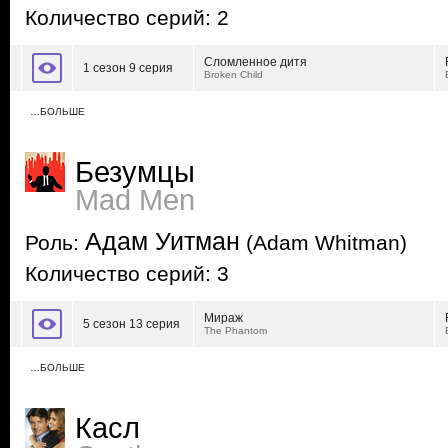
Количество серий: 2
Сломленное дитя
1 сезон 9 серия
Broken Child
…БОЛЬШЕ
Безумцы
Mad Men
Адам Уитман
Роль:
(Adam Whitman)
Количество серий: 3
Мираж
5 сезон 13 серия
The Phantom
…БОЛЬШЕ
Касл