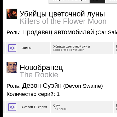
Убийцы цветочной луны
Killers of the Flower Moon
Продавец автомобилей
Роль:
(Car Sa
Убийцы цветочной луны
Фильм
Killers of the Flower Moon
Новобранец
The Rookie
Девон Суэйн
Роль:
(Devon Swaine)
Количество серий: 1
Стук
4 сезон 12 серия
The Knock