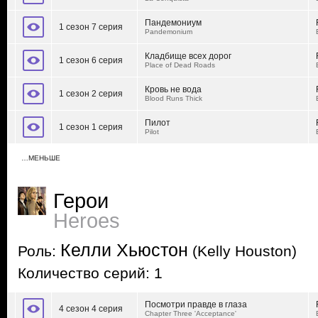
Пандемониум
1 сезон 7 серия
Pandemonium
Кладбище всех дорог
1 сезон 6 серия
Place of Dead Roads
Кровь не вода
1 сезон 2 серия
Blood Runs Thick
Пилот
1 сезон 1 серия
Pilot
…МЕНЬШЕ
Герои
Heroes
Келли Хьюстон
Роль:
(Kelly Houston)
Количество серий: 1
Посмотри правде в глаза
4 сезон 4 серия
Chapter Three 'Acceptance'