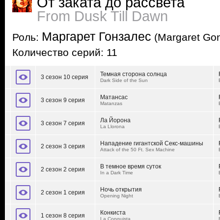
От заката до рассвета
From Dusk Till Dawn
Маргарет Гонзалес
Роль:
(Margaret Gon
Количество серий: 11
Темная сторона солнца
3 сезон 10 серия
Dark Side of the Sun
Матансас
3 сезон 9 серия
Matanzas
Ла Йорона
3 сезон 7 серия
La Llorona
Нападение гигантской Секс-машины
2 сезон 3 серия
Attack of the 50 Ft. Sex Machine
В темное время суток
2 сезон 2 серия
In a Dark Time
Ночь открытия
2 сезон 1 серия
Opening Night
Конкиста
1 сезон 8 серия
La Conquista