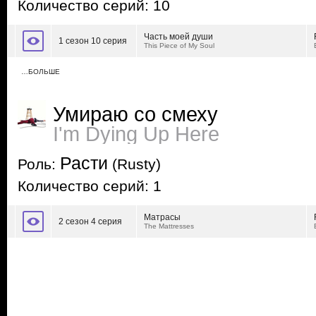
Количество серий: 10
Часть моей души
1 сезон 10 серия
This Piece of My Soul
…БОЛЬШЕ
Умираю со смеху
I'm Dying Up Here
Расти
Роль:
(Rusty)
Количество серий: 1
Матрасы
2 сезон 4 серия
The Mattresses