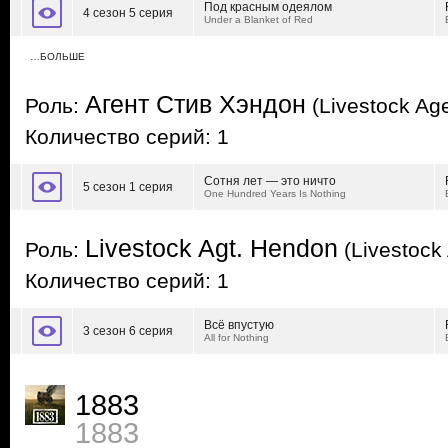
Под красным одеялом
4 сезон 5 серия
Under a Blanket of Red
…БОЛЬШЕ
Агент Стив Хэндон
Роль:
(Livestock Ag
Количество серий: 1
Сотня лет — это ничто
5 сезон 1 серия
One Hundred Years Is Nothing
Livestock Agt. Hendon
Роль:
(Livestock
Количество серий: 1
Всё впустую
3 сезон 6 серия
All for Nothing
1883
1883