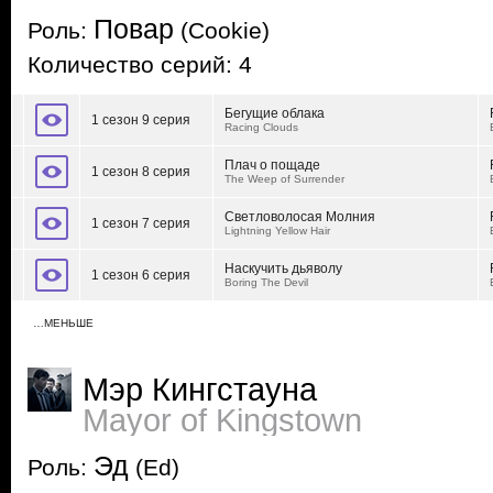
Повар
Роль:
(Cookie)
Количество серий: 4
Бегущие облака
1 сезон 9 серия
Racing Clouds
Плач о пощаде
1 сезон 8 серия
The Weep of Surrender
Светловолосая Молния
1 сезон 7 серия
Lightning Yellow Hair
Наскучить дьяволу
1 сезон 6 серия
Boring The Devil
…МЕНЬШЕ
Мэр Кингстауна
Mayor of Kingstown
Эд
Роль:
(Ed)