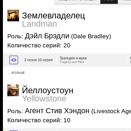
Землевладелец
Landman
Дэйл Брэдли
Роль:
(Dale Bradley)
Количество серий: 20
Трагедия и мухи
2 сезон 10 серия
Tragedy and Flies
…БОЛЬШЕ
Йеллоустоун
Yellowstone
Агент Стив Хэндон
Роль:
(Livestock Ag
Количество серий: 10