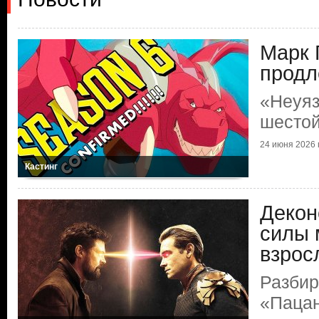
Марк 
продл
«Неуяз
шестой
24 июня 2026 г
Кастинг
Декон
силы 
взрос
Разбир
«Паца