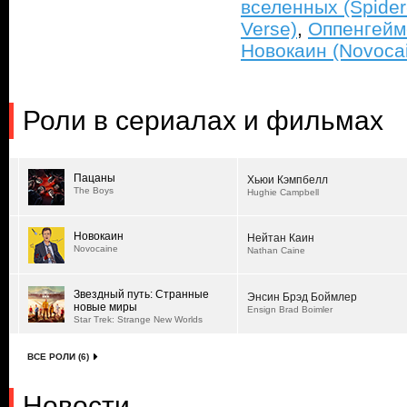
вселенных (Spider
Verse)
,
Оппенгейм
Новокаин (Novoca
Роли в сериалах и фильмах
Пацаны
Хьюи Кэмпбелл
The Boys
Hughie Campbell
Новокаин
Нейтан Каин
Novocaine
Nathan Caine
Звездный путь: Странные
Энсин Брэд Боймлер
новые миры
Ensign Brad Boimler
Star Trek: Strange New Worlds
ВСЕ РОЛИ (6)
Новости