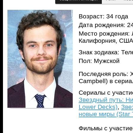
Возраст: 34 года
Дата рождения: 24
Место рождения: 
Калифорния, СШ
Знак зодиака: Тел
Пол: Мужской
Последняя роль: 
Campbell) в сери
Сериалы с участ
Звездный путь: Ни
Lower Decks)
,
Зве
новые миры (Star 
Фильмы с участи