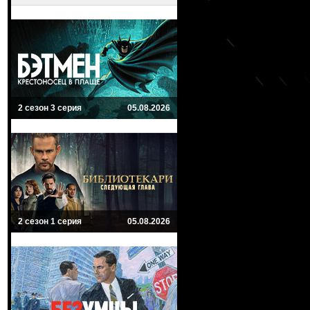
2 сезон 3 серия
05.08.2026
2 сезон 1 серия
05.08.2026