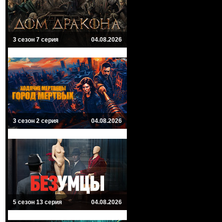
3 сезон 7 серия
04.08.2026
3 сезон 2 серия
04.08.2026
5 сезон 13 серия
04.08.2026