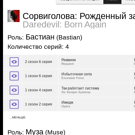
Сорвиголова: Рожденный з
Daredevil: Born Again
Бастиан
Роль:
(Bastian)
Количество серий: 4
Реквием
2 сезон 6 серия
Requiem
Избыточная сила
1 сезон 6 серия
Excessive Force
Так работает система
1 сезон 4 серия
Sic Semper Systema
Имидж
1 сезон 2 серия
Optics
…МЕНЬШЕ
Муза
Роль:
(Muse)