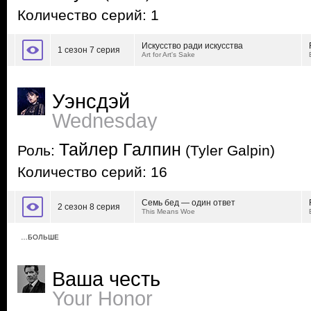
Количество серий: 1
Искусство ради искусства
1 сезон 7 серия
Art for Art's Sake
Уэнсдэй
Wednesday
Тайлер Галпин
Роль:
(Tyler Galpin)
Количество серий: 16
Семь бед — один ответ
2 сезон 8 серия
This Means Woe
…БОЛЬШЕ
Ваша честь
Your Honor