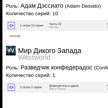
Адам Дэссиато
Роль:
(Adam Desiato)
Количество серий: 10
Часть 10
1 сезон 10 серия
Part Ten
…БОЛЬШЕ
Мир Дикого Запада
Westworld
Разведчик конфедерадос
Роль:
(Conf
Количество серий: 1
Добродетель и удача
2 сезон 3 серия
Virtù e Fortuna