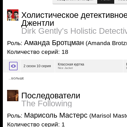
Холистическое детективное
Джентли
Dirk Gently's Holistic Detect
Аманда Бротцман
Роль:
(Amanda Brotz
Количество серий: 18
Классная куртка
2 сезон 10 серия
Nice Jacket
…БОЛЬШЕ
Последователи
The Following
Марисоль Мастерс
Роль:
(Marisol Mast
Количество серий: 1