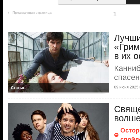
Предыдущая страница
1
Лучши
«Грим
в их о
Канниб
спасен
09 июня 2025 г
Статья
Свяще
волше
Остор
спойл