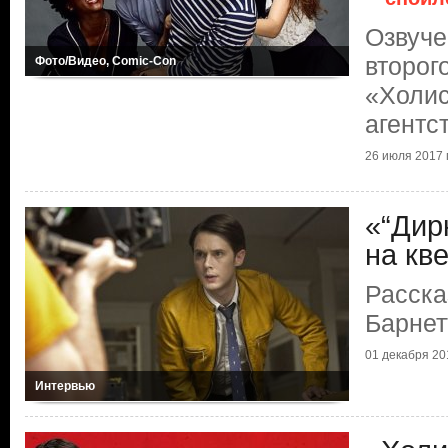
Озвуче
второг
Фото/Видео, Comic-Con
«Холис
агентс
26 июля 2017 г
«“Дир
на кв
Расск
Барнет
01 декабря 201
Интервью