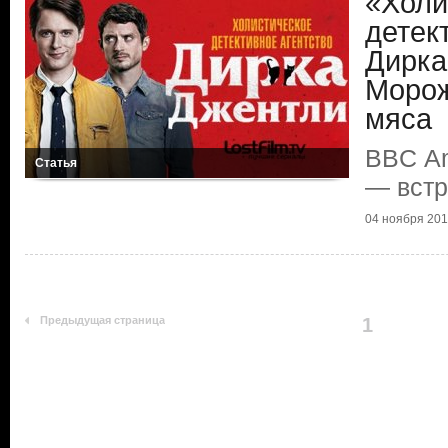
«Холи
детек
Дирка
Морож
мяса
BBС Am
Статья
— встр
04 ноября 2016
Предыдущая страница
1