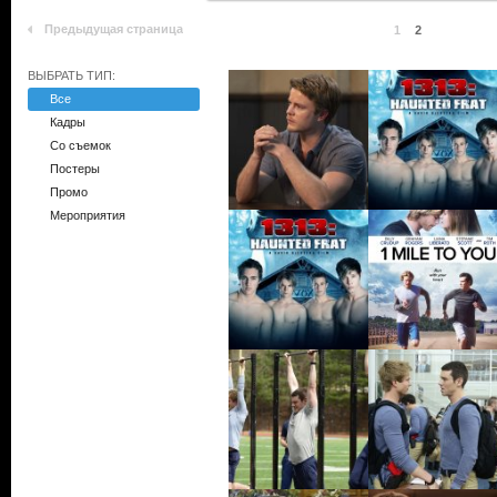
Предыдущая страница
1
2
ВЫБРАТЬ ТИП:
Все
Кадры
Со съемок
Постеры
Промо
Мероприятия