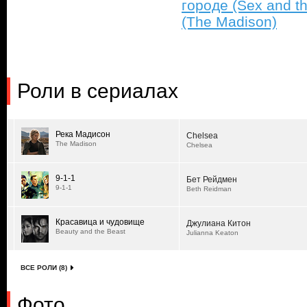
городе (Sex and th
(The Madison)
Роли в сериалах
Река Мадисон
Chelsea
The Madison
Chelsea
9-1-1
Бет Рейдмен
9-1-1
Beth Reidman
Красавица и чудовище
Джулиана Китон
Beauty and the Beast
Julianna Keaton
ВСЕ РОЛИ (8)
Фото