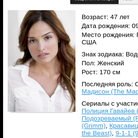
Возраст: 47 лет
Дата рождения: 09
Место рождения: 
США
Знак зодиака: Во
Пол: Женский
Рост: 170 см
Последняя роль: 
Мадисон (The Mad
Сериалы с участ
Полиция Гавайев (
Подозреваемый (Pe
(Grimm)
,
Красавиц
the Beast)
,
9-1-1 (