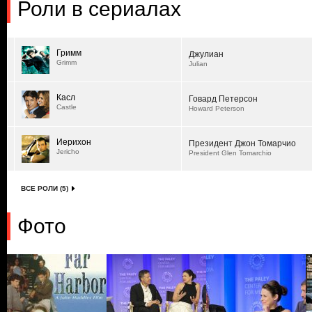
Роли в сериалах
Гримм
Джулиан
Grimm
Julian
Касл
Говард Петерсон
Castle
Howard Peterson
Иерихон
Президент Джон Томарчио
Jericho
President Glen Tomarchio
ВСЕ РОЛИ (5)
Фото