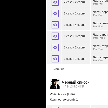
Часть вто
2 сезон 2 серия
Part Two
Часть пер
2 сезон 1 серия
Part One
Часть чет
1 сезон 4 серия
Part Four
Часть тре
1 сезон 3 серия
Part Three
Часть вто
1 сезон 2 серия
Part Two
Часть пер
1 сезон 1 серия
Part One
…МЕНЬШЕ
Черный список
The Blacklist
Финн
Роль:
(Finn)
Количество серий: 1