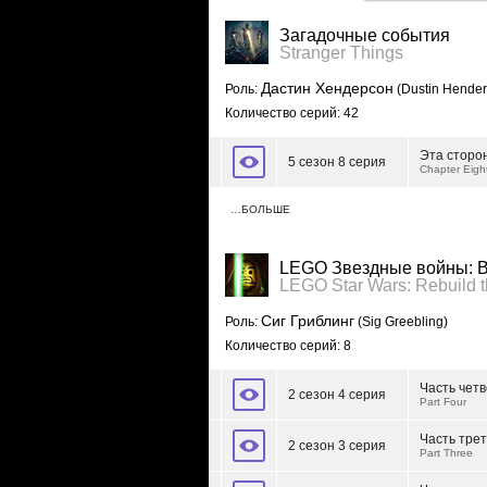
Загадочные события
Stranger Things
Дастин Хендерсон
Роль:
(Dustin Hender
Количество серий: 42
Эта сторо
5 сезон 8 серия
Chapter Eigh
…БОЛЬШЕ
LEGO Звездные войны: В
LEGO Star Wars: Rebuild 
Сиг Гриблинг
Роль:
(Sig Greebling)
Количество серий: 8
Часть чет
2 сезон 4 серия
Part Four
Часть тре
2 сезон 3 серия
Part Three