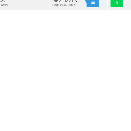
ьон
Ru: 21.02.2015
46
9
Family
Eng: 19.02.2015