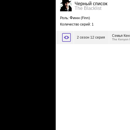
Черный список
The Blacklist
Финн
Роль:
(Finn)
Количество серий: 1
Семья Кен
2 сезон 12 серия
The Kenyon 