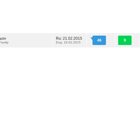
ьон
Ru: 21.02.2015
46
9
Family
Eng: 19.02.2015