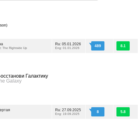
son)
на
Ru: 05.01.2026
489
8.1
t: The Rightside Up
Eng: 01.01.2026
осстанови Галактику
the Galaxy
вертая
Ru: 27.09.2025
8
5.8
Eng: 19.09.2025