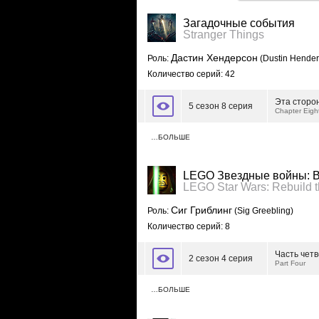
Загадочные события
Stranger Things
Дастин Хендерсон
Роль:
(Dustin Hender
Количество серий: 42
Эта сторо
5 сезон 8 серия
Chapter Eigh
…БОЛЬШЕ
LEGO Звездные войны: В
LEGO Star Wars: Rebuild 
Сиг Гриблинг
Роль:
(Sig Greebling)
Количество серий: 8
Часть чет
2 сезон 4 серия
Part Four
…БОЛЬШЕ